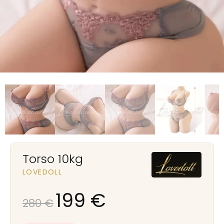
Torso 10kg
LOVEDOLL
199
€
280
€