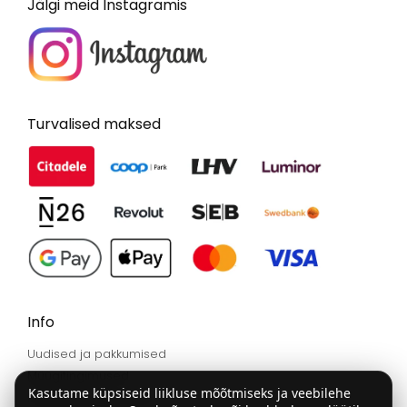
Jälgi meid Instagramis
Turvalised maksed
Info
Uudised ja pakkumised
Müügitingimused
Kasutame küpsiseid liikluse mõõtmiseks ja veebilehe
Privaatsustingimused