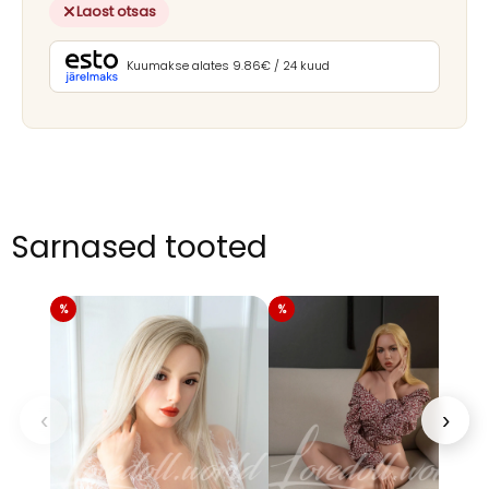
Laost otsas
Kuumakse alates 9.86€ / 24 kuud
Sarnased tooted
‹
›