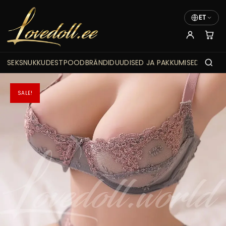
ET
SEKSNUKKUDEST
POOD
BRÄNDID
UUDISED JA PAKKUMISED
SALE!