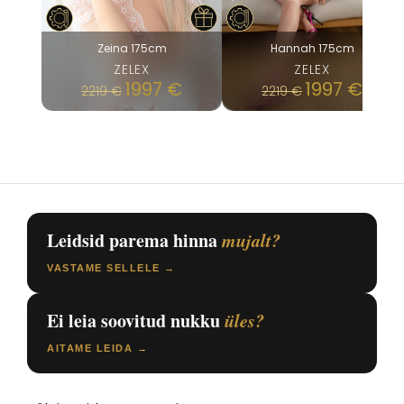
Zeina 175cm
Hannah 175cm
ZELEX
ZELEX
1997
€
1997
€
2219
€
2219
€
Leidsid parema hinna
mujalt?
VASTAME SELLELE →
Ei leia soovitud nukku
üles?
AITAME LEIDA →