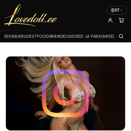
ET
SEKSNUKKUDEST
POOD
BRÄNDID
UUDISED JA PAKKUMISED