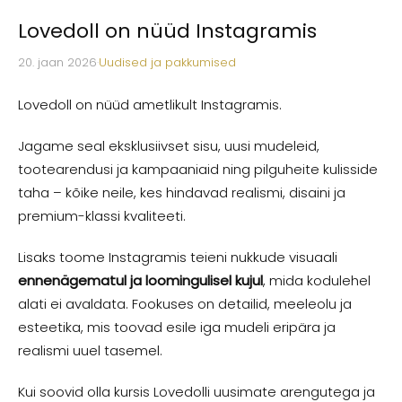
Lovedoll on nüüd Instagramis
20. jaan 2026
·
Uudised ja pakkumised
Lovedoll on nüüd ametlikult Instagramis.
Jagame seal eksklusiivset sisu, uusi mudeleid,
tootearendusi ja kampaaniaid ning pilguheite kulisside
taha – kõike neile, kes hindavad realismi, disaini ja
premium-klassi kvaliteeti.
Lisaks toome Instagramis teieni nukkude visuaali
ennenägematul ja loomingulisel kujul
, mida kodulehel
alati ei avaldata. Fookuses on detailid, meeleolu ja
esteetika, mis toovad esile iga mudeli eripära ja
realismi uuel tasemel.
Kui soovid olla kursis Lovedolli uusimate arengutega ja