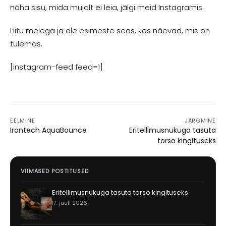
näha sisu, mida mujalt ei leia, jälgi meid Instagramis.
Liitu meiega ja ole esimeste seas, kes näevad, mis on
tulemas.
[instagram-feed feed=1]
EELMINE
JÄRGMINE
Navigeerimine
Irontech AquaBounce
Eritellimusnukuga tasuta
torso kingituseks
VIIMASED POSTITUSED
Eritellimusnukuga tasuta torso kingituseks
17. juuli 2026