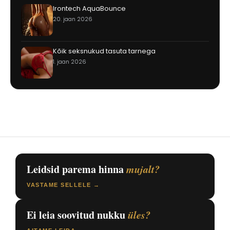
Irontech AquaBounce
20. jaan 2026
Kõik seksnukud tasuta tarnega
1. jaan 2026
Leidsid parema hinna
mujalt?
VASTAME SELLELE →
Ei leia soovitud nukku
üles?