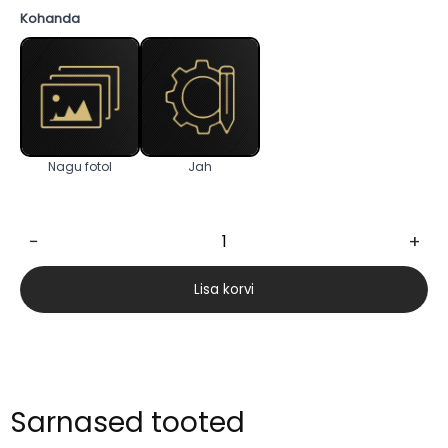
Kohanda
Nagu fotol
Jah
−
+
Celeste
168cm
Lisa korvi
kogus
Sarnased tooted