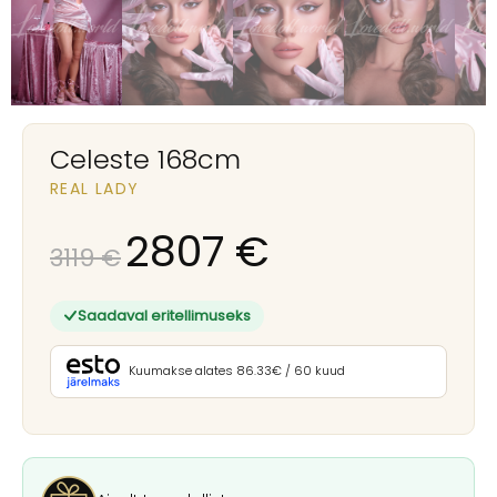
Celeste 168cm
REAL LADY
2807
€
3119
€
Saadaval eritellimuseks
Kuumakse alates 86.33€ / 60 kuud