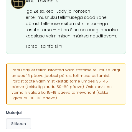
Ainult Lovedollis!
Iga Zelex, Real-Lady ja Irontech
eritellimusnuku tellimusega saad kohe
pärast tellimuse esitamist kiire tarnega
tasuta torso — nii on Sinu ooteaeg ideaalse
kaaslase valmimiseni märksa nauditavam.
Torso lisainfo siin!
Real Lady eritellimustooted valmistatakse tellimuse järgi
umbes 15 päeva jooksul pärast tellimuse esitamist.
Pärast toote valmimist kestab tarne umbes 35–45
päeva (kokku ligikaudu 50–60 päeva). Ostukorvis on
võimalik valida ka 15–18 päeva tarnevariant (kokku
ligikaudu 30–33 päeva).
Materjal
Silikoon