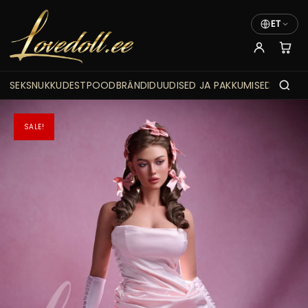
ET
SEKSNUKKUDEST
POOD
BRÄNDID
UUDISED JA PAKKUMISED
SALE!