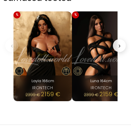
‹
›
Layla 166cm
Luna 164cm
IRONTECH
IRONTECH
2159
€
2159
€
2399
€
2399
€