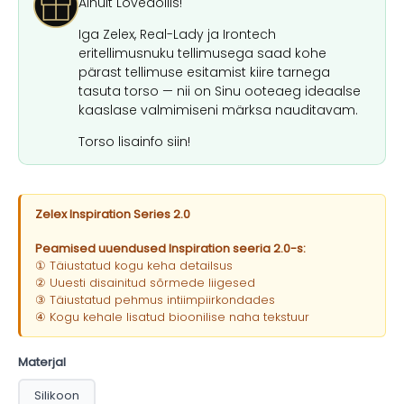
Ainult Lovedollis!
Iga Zelex, Real-Lady ja Irontech
eritellimusnuku tellimusega saad kohe
pärast tellimuse esitamist kiire tarnega
tasuta torso — nii on Sinu ooteaeg ideaalse
kaaslase valmimiseni märksa nauditavam.
Torso lisainfo siin!
Zelex Inspiration Series 2.0
Peamised uuendused Inspiration seeria 2.0-s:
① Täiustatud kogu keha detailsus
② Uuesti disainitud sõrmede liigesed
③ Täiustatud pehmus intiimpiirkondades
④ Kogu kehale lisatud bioonilise naha tekstuur
Materjal
Silikoon