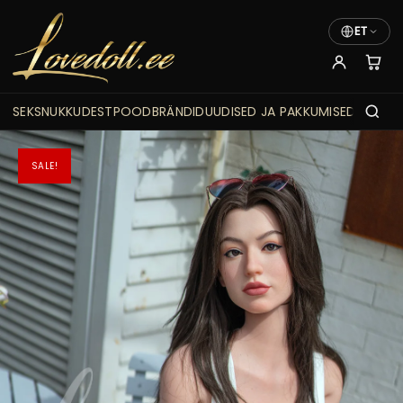
ET
SEKSNUKKUDEST
POOD
BRÄNDID
UUDISED JA PAKKUMISED
SALE!