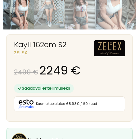
Kayli 162cm S2
ZELEX
2249
€
2499
€
Saadaval eritellimuseks
Kuumakse alates 68.98€ / 60 kuud