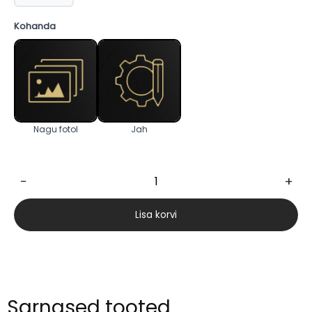
Kohanda
Nagu fotol
Jah
−
+
Kayli
162cm
Lisa korvi
S2
kogus
Sarnased tooted