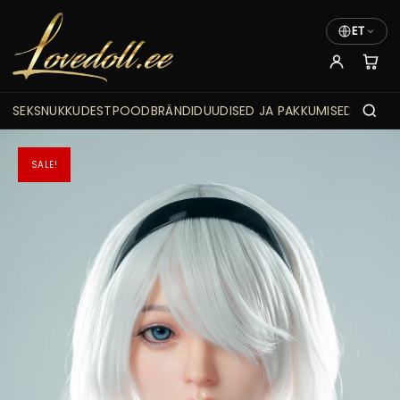
ET
SEKSNUKKUDEST
POOD
BRÄNDID
UUDISED JA PAKKUMISED
SALE!