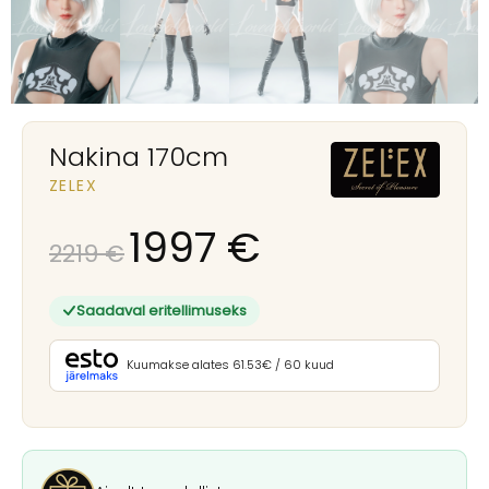
Nakina 170cm
ZELEX
1997
€
2219
€
Saadaval eritellimuseks
Kuumakse alates 61.53€ / 60 kuud