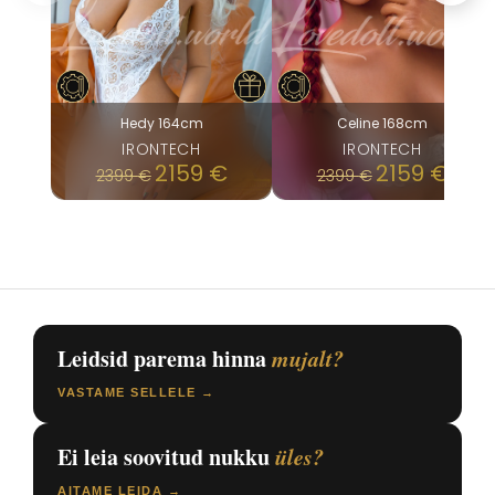
Hedy 164cm
Celine 168cm
IRONTECH
IRONTECH
2159
€
2159
€
2399
€
2399
€
Leidsid parema hinna
mujalt?
VASTAME SELLELE →
Ei leia soovitud nukku
üles?
AITAME LEIDA →