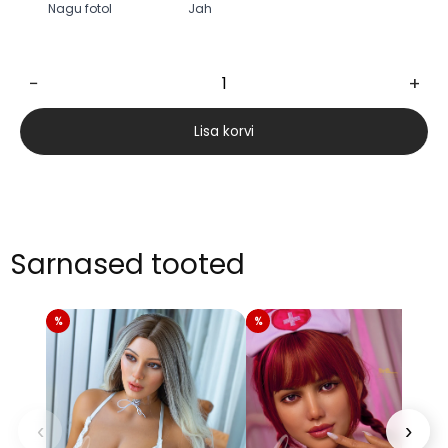
Nagu fotol
Jah
−
+
Nakina
170cm
Lisa korvi
kogus
Sarnased tooted
‹
›