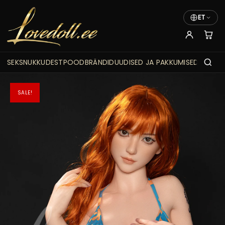
ET
SEKSNUKKUDEST
POOD
BRÄNDID
UUDISED JA PAKKUMISED
SALE!