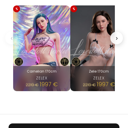
‹
›
Carnelian 170cm
Zelie 170cm
ZELEX
ZELEX
1997
€
1997
€
2219
€
2219
€