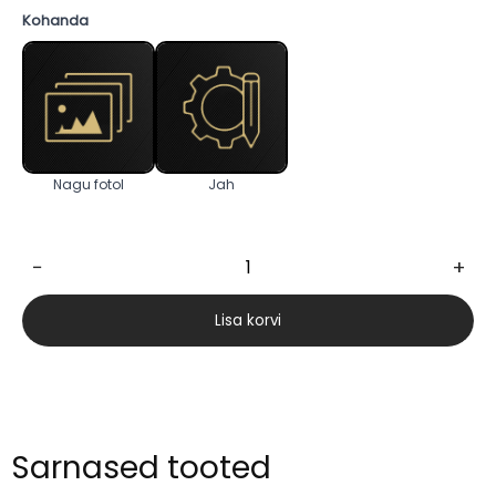
Kohanda
Nagu fotol
Jah
−
+
Nami
166cm
Lisa korvi
kogus
Sarnased tooted