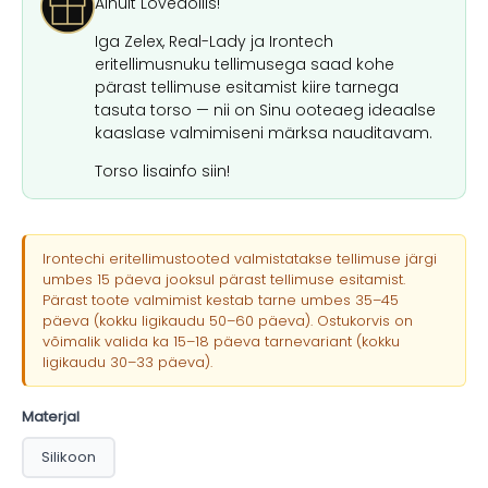
Ainult Lovedollis!
Iga Zelex, Real-Lady ja Irontech
eritellimusnuku tellimusega saad kohe
pärast tellimuse esitamist kiire tarnega
tasuta torso — nii on Sinu ooteaeg ideaalse
kaaslase valmimiseni märksa nauditavam.
Torso lisainfo siin!
Irontechi eritellimustooted valmistatakse tellimuse järgi
umbes 15 päeva jooksul pärast tellimuse esitamist.
Pärast toote valmimist kestab tarne umbes 35–45
päeva (kokku ligikaudu 50–60 päeva). Ostukorvis on
võimalik valida ka 15–18 päeva tarnevariant (kokku
ligikaudu 30–33 päeva).
Materjal
Silikoon