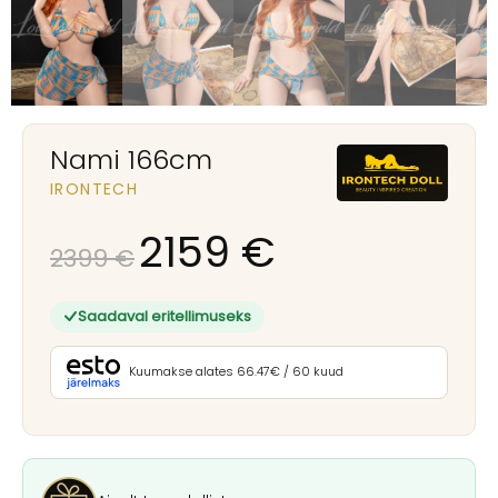
Nami 166cm
IRONTECH
2159
€
2399
€
Saadaval eritellimuseks
Kuumakse alates 66.47€ / 60 kuud