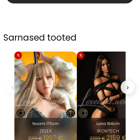
kogus
Sarnased tooted
‹
›
Naomi 170cm
Luna 164cm
ZELEX
IRONTECH
1997
€
2159
€
2219
€
2399
€