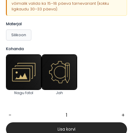
võimalik valida ka 15–18 päeva tarnevariant (kokku
ligikaudu 30–33 päeva).
Materjal
Silikoon
Kohanda
Nagu fotol
Jah
−
+
Vivian
171cm
Lisa korvi
AI