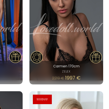
Carmen 170cm
ZELEX
1997
€
2219
€
SOODUS!