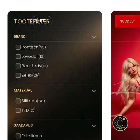
TOOTEFILTER
ET
SOODUS!
BRÄND
Irontech
(35)
Lovedoll
(12)
Real Lady
(10)
Zelex
(25)
MATERJAL
Silikoon
(68)
TPE
(12)
SAADAVUS
Eritellimus