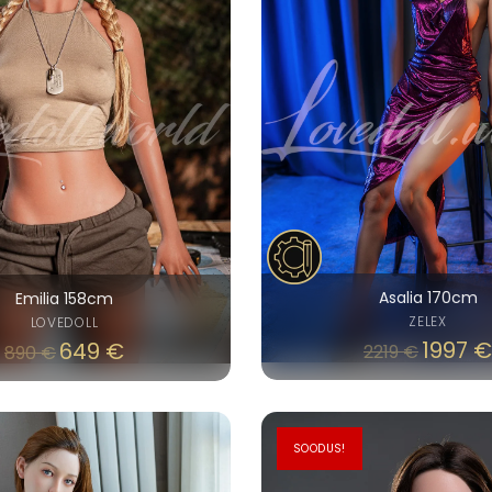
Asalia 170cm
Emilia 158cm
ZELEX
LOVEDOLL
1997
€
Algne
649
€
Praegune
2219
€
890
€
hind
hind
oli:
on:
890 €.
649 €.
SOODUS!