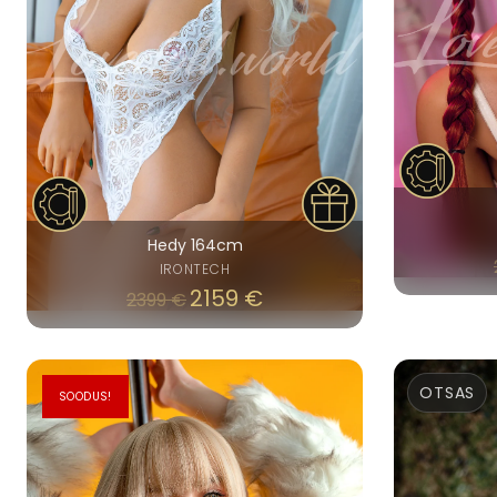
Hedy 164cm
IRONTECH
2159
€
2399
€
OTSAS
SOODUS!