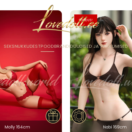
SOODUS!
SEKSNUKKUDEST
POOD
BRÄNDID
UUDISED JA PAKKUMISED
Molly 164cm
Nabi 169cm