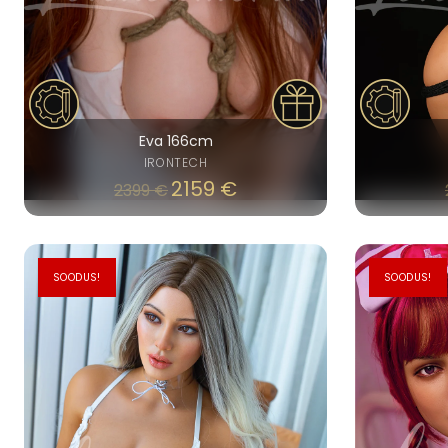
Eva 166cm
IRONTECH
2159
€
2399
€
SOODUS!
SOODUS!