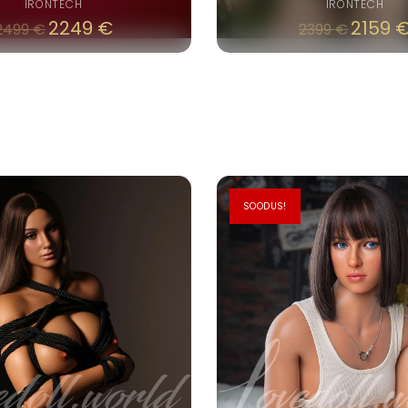
IRONTECH
IRONTECH
2249
€
2159
2499
€
2399
€
SOODUS!