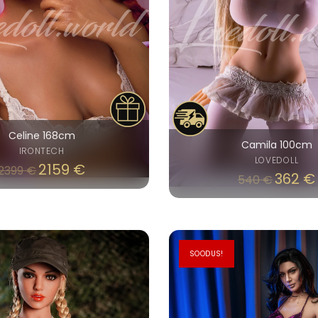
Celine 168cm
Camila 100cm
IRONTECH
LOVEDOLL
2159
€
2399
€
Algne
362
€
540
€
hind
oli:
540 €.
SOODUS!