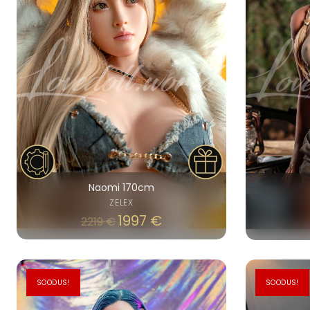
Naomi 170cm
ZELEX
1997
€
2219
€
SOODUS!
SOODUS!