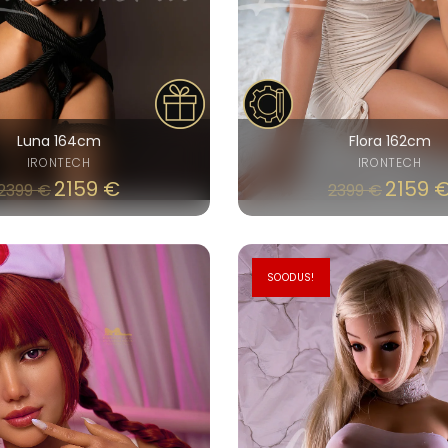
Luna 164cm
Flora 162cm
IRONTECH
IRONTECH
2159
€
2159
2399
€
2399
€
SOODUS!