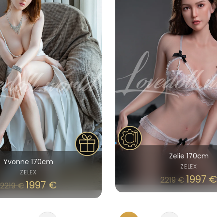
Zelie 170cm
Yvonne 170cm
ZELEX
ZELEX
1997
€
2219
€
1997
€
2219
€