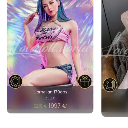
Carnelian 170cm
ZELEX
1997
€
2219
€