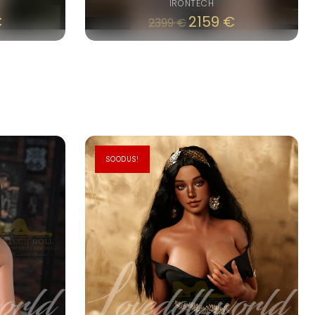
IRONTECH
€
2159
€
2399
€
SOODUS!