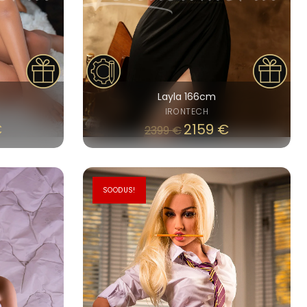
Layla 166cm
IRONTECH
€
2159
€
2399
€
SOODUS!